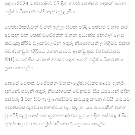
සඳහා 2024 ඔක්තෝබර් 07 දින තවත් පෙත්සම් දෙකක් සමඟ
ශ්‍රේෂ්ඨාධිකරණයේදී කැඳවනු ලැබීය.
පෙත්සම්කරුවන් විසින් ඉල්ලා සිටින පරිදි පෙත්සම විභාග කර
අවසන් වන තෙක් විජේරත්න මහතා අධ්‍යක්ෂ ජනරාල් ලෙස
කටයුතු කිරීම වළක්වාලමින් අතුරු නියෝගයක් ලබාදීමට එකඟ
බවත්, නඩුව ඉදිරියට ගෙන යාමට ආණ්ඩුක්‍රම ව්‍යවස්ථාවේ
12(1) වගන්තිය යටතේ අවසර දෙන බවත් ශ්‍රේෂ්ඨාධිකරණය
ප්‍රකාශ කළේය.
කෙසේ වෙතත්, විජේරත්න මහතා ශ්‍රේෂ්ඨාධිකරණයට දැනුම්
දුන්නේ, එවැනි අතුරු නියෝගයක් වෙනුවට සිය ධුරයෙන් එදින
පස්වරු 3 වන විට ඉල්ලා අස්වීමට කටයුතු කරන බවයි. මෙයට
පෙත්සම්කරුවෝ එකඟත්වය පළ කළහ. යම් හෙයකින් එකඟ
වූ පරිදි ඉල්ලා අස් නොවුනහොත් එම ධුරය එදින පස්වරු 3 සිට
පුරප්පාඩු වන බව ශ්‍රේෂ්ඨාධිකරණය ප්‍රකාශ කළේය.