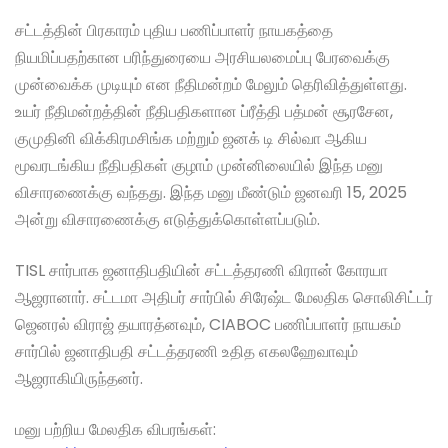
சட்டத்தின் பிரகாரம் புதிய பணிப்பாளர் நாயகத்தை
நியமிப்பதற்கான பரிந்துரையை அரசியலமைப்பு பேரவைக்கு
முன்வைக்க முடியும் என நீதிமன்றம் மேலும் தெரிவித்துள்ளது.
உயர் நீதிமன்றத்தின் நீதிபதிகளான ப்ரீத்தி பத்மன் சூரசேன,
குமுதினி விக்கிரமசிங்க மற்றும் ஜனக் டி சில்வா ஆகிய
மூவரடங்கிய நீதிபதிகள் குழாம் முன்னிலையில் இந்த மனு
விசாரணைக்கு வந்தது. இந்த மனு மீண்டும் ஜனவரி 15, 2025
அன்று விசாரணைக்கு எடுத்துக்கொள்ளப்படும்.
TISL சார்பாக ஜனாதிபதியின் சட்டத்தரணி விரான் கோரயா
ஆஜரானார். சட்டமா அதிபர் சார்பில் சிரேஷ்ட மேலதிக சொலிசிட்டர்
ஜெனரல் விராஜ் தயாரத்னவும், CIABOC பணிப்பாளர் நாயகம்
சார்பில் ஜனாதிபதி சட்டத்தரணி உதித எகலஹேவாவும்
ஆஜராகியிருந்தனர்.
மனு பற்றிய மேலதிக விபரங்கள்: