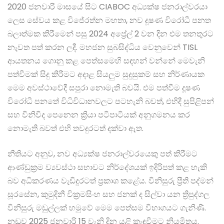
2020 ජනවාරි මාසයේ සිට CIABOC අධ්‍යක්ෂ ජනරාල්වරයා
ලෙස සේවය කළ විජේරත්න මහතා, නව දූෂණ විරෝධී පනත
බලාත්මක කිරීමෙන් පසු 2024 අප්‍රේල් 2 වන දින එම තනතුරට
නැවත පත් කරන ලදී. මහජන සුබසිද්ධිය වෙනුවෙන් TISL
ආයතනය ගොනු කළ පෙත්සමෙහි සඳහන් වන්නේ මෙවැනි
පත්වීමක් සිදු කිරීමට අදාළ සියලුම සුදුසුකම් සහ නිර්ණායක
මෙම අවස්ථාවේදී සපුරා නොමැති බවයි. එම පත්වීම දූෂණ
විරෝධී පනතේ විධිවිධානවලට පටහැනි බවත්, එහිදී සුපිළිපන්
සහ විනිවිද පෙනෙන ක්‍රියා පටිපාටියක් අනුගමනය කර
නොමැති බවත් එහි තවදුරටත් දක්වා ඇත.
නීතියට අනුව, නව අධ්‍යක්ෂ ජනරාල්වරයෙකු පත් කිරීමට
ආණ්ඩුක්‍රම ව්‍යවස්ථා සභාවට නිර්දේශයක් ඉදිරිපත් කළ හැකි
බව අධිකරණය වැඩිදුරටත් ප්‍රකාශ කළේය. විනිසුරු ප්‍රීති පද්මන්
සූරසේන, කුමුදිනී වික්‍රමසිංහ සහ ජනක් ද සිල්වා යන ත්‍රිපුද්ගල
විනිසුරු මඩුල්ලක් හමුවේ මෙම පෙත්සම විභාගයට ගැනිණි.
නඩුව 2025 ජනවාරි 15 වැනි දින යළි කැඳවීමට නියමිතය.