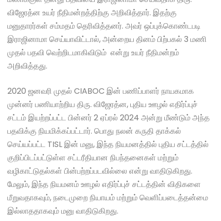
விஜேரத்ன உயர் நீதிமன்றத்திற்கு அறிவித்தார். இதற்கு
மனுதாரர்கள் சம்மதம் தெரிவித்தனர். அவர் ஒப்புக்கொண்டபடி
இராஜினாமா செய்யாவிட்டால், அன்றைய தினம் பிற்பகல் 3 மணி
முதல் பதவி வெற்றிடமாகிவிடும் என்று உயர் நீதிமன்றம்
அறிவித்தது.
2020 ஜனவரி முதல் CIABOC இன் பணிப்பாளர் நாயகமாக
முன்னர் பணியாற்றிய திரு. விஜேரத்ன, புதிய ஊழல் எதிர்ப்புச்
சட்டம் இயற்றப்பட்ட பின்னர் 2 ஏப்ரல் 2024 அன்று மீண்டும் அந்த
பதவிக்கு நியமிக்கப்பட்டார். பொது நலன் கருதி தாக்கல்
செய்யப்பட்ட TISL இன் மனு, இந்த நியமனத்தில் புதிய சட்டத்தில்
குறிப்பிடப்பட்டுள்ள சட்டரீதியான நிபந்தனைகள் மற்றும்
வழிகாட்டுதல்கள் பின்பற்றப்படவில்லை என்று வாதிடுகிறது.
மேலும், இந்த நியமனம் ஊழல் எதிர்ப்புச் சட்டத்தின் விதிகளை
மீறுவதாகவும், நடைமுறை நியாயம் மற்றும் வெளிப்படைத்தன்மை
இல்லாததாகவும் மனு வாதிடுகிறது.