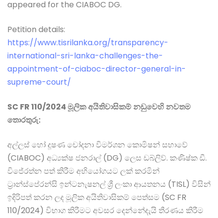
appeared for the CIABOC DG.
Petition details:
https://www.tisrilanka.org/transparency-
international-sri-lanka-challenges-the-
appointment-of-ciaboc-director-general-in-
supreme-court/
SC FR 110/2024
මූලික
අයිතිවාසිකම්
නඩුවෙහි
නවතම
තොරතුරු
:
අල්ලස් හෝ දූෂණ චෝදනා විමර්ශන කොමිෂන් සභාවේ
(CIABOC) අධ්‍යක්ෂ ජනරාල් (DG) ලෙස ඩබ්ලිව්. කණිෂ්ක ඩී.
විජේරත්න පත් කිරීම අභියෝගයට ලක් කරමින්
ට්‍රාන්ස්පේරන්සි ඉන්ටනැෂනල් ශ්‍රී ලංකා ආයතනය (TISL) විසින්
ඉදිරිපත් කරන ලද මූලික අයිතිවාසිකම් පෙත්සම (SC FR
110/2024) විභාග කිරීමට අවසර දෙන්නේදැයි තීරණය කිරීම