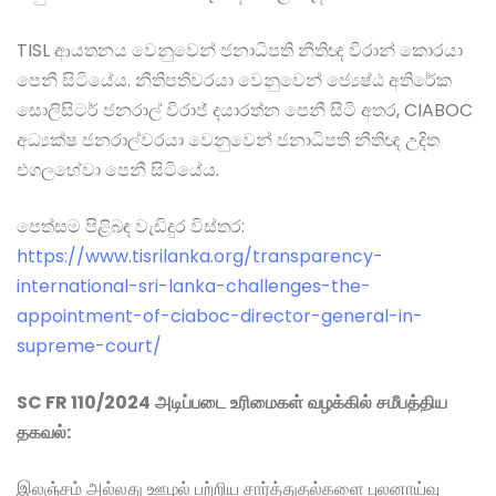
TISL ආයතනය වෙනුවෙන් ජනාධිපති නීතිඥ විරාන් කොරයා
පෙනී සිටියේය. නීතිපතිවරයා වෙනුවෙන් ජ්‍යෙෂ්ඨ අතිරේක
සොලිසිටර් ජනරාල් විරාජ් දයාරත්න පෙනී සිටි අතර, CIABOC
අධ්‍යක්ෂ ජනරාල්වරයා වෙනුවෙන් ජනාධිපති නීතිඥ උදිත
එගලහේවා පෙනී සිටියේය.
පෙත්සම පිළිබඳ වැඩිදුර විස්තර:
https://www.tisrilanka.org/transparency-
international-sri-lanka-challenges-the-
appointment-of-ciaboc-director-general-in-
supreme-court/
SC FR 110/2024
அடிப்படை
உரிமைகள்
வழக்கில்
சமீபத்திய
தகவல்
:
இலஞ்சம் அல்லது ஊழல் பற்றிய சார்த்துதல்களை புலனாய்வு