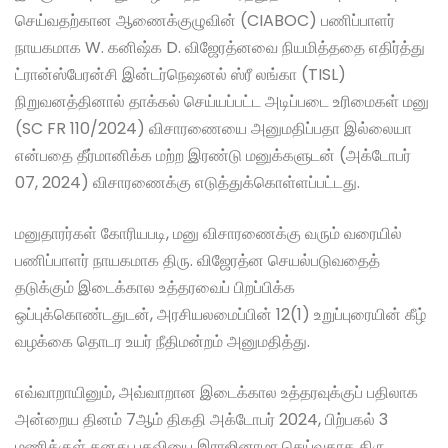
செய்வதற்கான ஆணைக்குழுவின் (CIABOC) பணிப்பாளர்
நாயகமாக W. கனிஷ்க D. விஜேரத்னவை நியமித்ததை எதிர்த்து
ட்ரான்ஸ்பேரன்சி இன்டர்நெஷனல் ஸ்ரீ லங்கா (TISL)
நிறுவனத்தினால் தாக்கல் செய்யப்பட்ட அடிப்படை உரிமைகள் மனு
(SC FR 110/2024) விசாரணையை அனுமதிப்பதா இல்லையா
என்பதை தீர்மானிக்க மற்ற இரண்டு மனுக்களுடன் (அக்டோபர்
07, 2024) விசாரணைக்கு எடுத்துக்கொள்ளப்பட்டது.
மனுதாரர்கள் கோரியபடி, மனு விசாரணைக்கு வரும் வரையில்
பணிப்பாளர் நாயகமாக திரு. விஜேரத்ன செயல்படுவதைத்
தடுக்கும் இடைக்கால உத்தரவைப் பிறப்பிக்க
ஒப்புக்கொண்டதுடன், அரசியலமைப்பின் 12(1) உறுப்புரையின் கீழ்
வழக்கை தொடர உயர் நீதிமன்றம் அனுமதித்து.
எவ்வாறாயினும், அவ்வாறான இடைக்கால உத்தரவுக்குப் பதிலாக
அன்றைய தினம் 7ஆம் திகதி அக்டோபர் 2024, பிற்பகல் 3
மணிக்குள் தனது பதவியை இராஜினாமா செய்வதாக திரு.