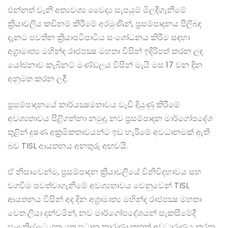
එන්නත් වැනි අත්‍යවශ්‍ය වෛද්‍ය සැපයුම් මිලදීගැනීමේ
ක්‍රියාවලිය කඩිනම් කිරීමේ අරමුණින්, ප්‍රසම්පාදනය පිලිබඳ
දැනට පවතින ක්‍රියාපටිපාටිය සංශෝධනය කිරීම සඳහා
අග්‍රාමාත්‍ය මහින්ද රාජපක්‍ෂ මහතා විසින් ඉදිරිපත් කරන ලද
යෝජනාව කැබිනට් මණ්ඩලය විසින් මැයි මස 17 වන දින
අනුමත කරන ලදී.
ප්‍රසම්පාදනයේ කාර්යක්‍ෂමතාවය වැඩි දියුණු කිරීමේ
අවශ්‍යතාවය පිළිගන්නා නමුදු, නව ප්‍රසම්පාදන මාර්ගෝපදේශ
තුළින් දුෂණ අක්‍රමිකතාවයන්ට ඉඩ හැරීමේ අවධානමක් ඇති
බව TISL ආයතනය අනතුරු අඟවයි.
ඒ නිසාවෙන්ම, ප්‍රසම්පාදන ක්‍රියාවලියේ විනිවිදභාවය සහ
වගවීම පවත්වාගැනීමේ අවශ්‍යතාවය වෙනුවෙන් TISL
ආයතනය විසින් අද දින අග්‍රාමාත්‍ය මහින්ද රාජපක්‍ෂ මහතා
වෙත ලියා දන්වමින්, නව මාර්ගෝපදේශයන් සැකසීමේදී
සැලකිල්ලට ගත යුතු ප්‍රධාන කාරණා තුනක් අවධාරණය කරන