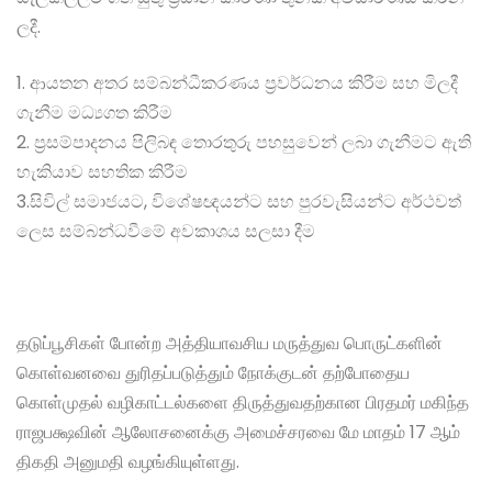
ලදී.
1. ආයතන අතර සම්බන්ධීකරණය ප්‍රවර්ධනය කිරීම සහ මිලදී
ගැනීම මධ්‍යගත කිරීම
2. ප්‍රසම්පාදනය පිලිබඳ තොරතුරු පහසුවෙන් ලබා ගැනීමට ඇති
හැකියාව සහතික කිරීම
3.සිවිල් සමාජයට, විශේෂඥයන්ට සහ පුරවැසියන්ට අර්ථවත්
ලෙස සම්බන්ධවීමේ අවකාශය සලසා දීම
தடுப்பூசிகள் போன்ற அத்தியாவசிய மருத்துவ பொருட்களின்
கொள்வனவை துரிதப்படுத்தும் நோக்குடன் தற்போதைய
கொள்முதல் வழிகாட்டல்களை திருத்துவதற்கான பிரதமர் மகிந்த
ராஜபக்ஷவின் ஆலோசனைக்கு அமைச்சரவை மே மாதம் 17 ஆம்
திகதி அனுமதி வழங்கியுள்ளது.