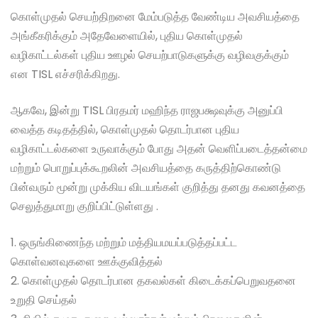
கொள்முதல் செயற்திறனை மேம்படுத்த வேண்டிய அவசியத்தை
அங்கீகரிக்கும் அதேவேளையில், புதிய கொள்முதல்
வழிகாட்டல்கள் புதிய ஊழல் செயற்பாடுகளுக்கு வழிவகுக்கும்
என TISL எச்சரிக்கிறது.
ஆகவே, இன்று TISL பிரதமர் மஹிந்த ராஜபக்ஷவுக்கு அனுப்பி
வைத்த கடிதத்தில், கொள்முதல் தொடர்பான புதிய
வழிகாட்டல்களை உருவாக்கும் போது அதன் வெளிப்படைத்தன்மை
மற்றும் பொறுப்புக்கூறலின் அவசியத்தை கருத்திற்கொண்டு
பின்வரும் மூன்று முக்கிய விடயங்கள் குறித்து தனது கவனத்தை
செலுத்துமாறு குறிப்பிட்டுள்ளது .
1. ஒருங்கிணைந்த மற்றும் மத்தியமயப்படுத்தப்பட்ட
கொள்வனவுகளை ஊக்குவித்தல்
2. கொள்முதல் தொடர்பான தகவல்கள் கிடைக்கப்பெறுவதனை
உறுதி செய்தல்