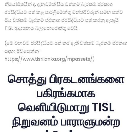
නියෝජිතයින් ද, දැනටමත් සිය වත්කම් බැරකම් ප්රකාශ
ප්රසිද්ධියට පත් කළ පාර්ලිමේන්තු මන්ත්රීවරුන් සමඟ එක්ව
සිය වත්කම් බැරකම් ප්රකාශ ප්රසිද්ධියට පත් කරනු ඇතැයි
TISL ආයතනය බලාපොරොත්තු වෙයි.
(මේ වනවිට ප්රසිද්ධියට පත් කර ඇති වත්කම් බැරකම් ප්රකාශ
සඳහා පිවිසෙන්න-
https://www.tisrilanka.org/mpassets/)
சொத்து பிரகடனங்களை
பகிரங்கமாக
வெளியிடுமாறு TISL
நிறுவனம் பாராளுமன்ற