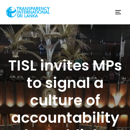
Tog
nav
TISL invites MPs
to signal a
culture of
accountability