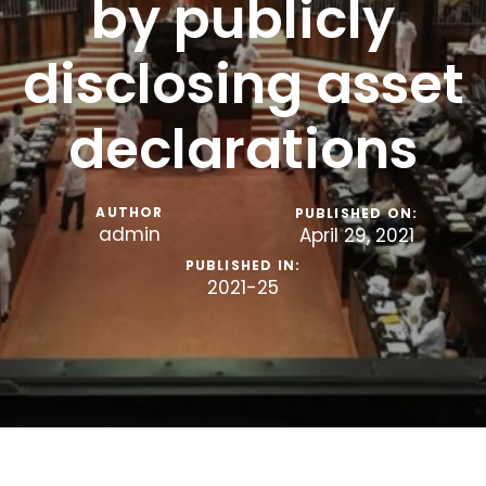
by publicly
disclosing asset
declarations
AUTHOR
PUBLISHED ON:
admin
April 29, 2021
PUBLISHED IN:
2021-25