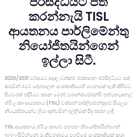
ප්රසිද්ධියට පත්
කරන්නැයි TISL
ආයතනය පාර්ලිමේන්තු
නියෝජිතයින්ගෙන්
ඉල්ලා සිටී.
2020/2021 වර්ෂයට අදාල වත්කම් ප්රකාශන ප්රසිද්ධියට පත්
කරමින් රටේ දේශපාලන සංස්කෘතියෙහි වෙනසක් ඇති කිරීමට
පියවරක් ඉදිරියට තබන මෙන්, ට්රාන්ස්පේරන්සි ඉන්ටනැෂනල්
ශ්රී ලංකා ආයතනය (TISL) වත්මන් පාර්ලිමේන්තුවේ සියලුම
නියෝජිතයන්ට ලියා දන්වමින් ඉල්ලීමක් සිදු කරන ලදී.
TISL ආයතනය ශ්රී ලංකාවේ මහජන නියෝජිතයින්ගෙන්
ඉල්ලා සිටින්නේ, මැතිවරණමය වගවීමේ සංස්කෘතියක් කරා