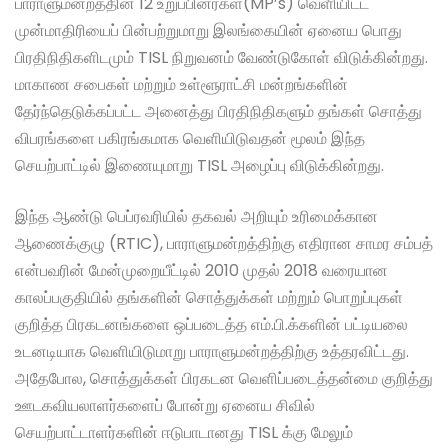
பாராளுமன்றத்தின் 12 உறுப்பினர்கள்(MP’s) வெளியிட்ட
முன்மாதிரியைப் பின்பற்றுமாறு இலங்கையின் ஏனைய பொது
பிரதிநிதிகளிடமும் TISL நிறுவனம் வேண்டுகோள் விடுக்கின்றது.
மாகாண சபைகள் மற்றும் உள்ளூராட்சி மன்றங்களின்
தேர்ந்தெடுக்கப்பட்ட அனைத்து பிரதிநிதிகளும் தங்கள் சொத்து
விபரங்களை பகிரங்கமாக வெளியிடுவதன் மூலம் இந்த
செயற்பாட்டில் இணையுமாறு TISL அழைப்பு விடுக்கின்றது.
இந்த ஆண்டு பெப்ரவரியில் தகவல் அறியும் உரிமைக்கான
ஆணைக்குழு (RTIC), பாராளுமன்றத்திற்கு எதிரான சாமர சம்பத்
என்பவரின் மேன்முறையீட்டில் 2010 முதல் 2018 வரையான
காலப்பகுதியில் தங்களின் சொத்துக்கள் மற்றும் பொறுப்புகள்
குறித்த பிரகடனங்களை ஒப்படைத்த எம்.பி.க்களின் பட்டியலை
உடனடியாக வெளியிடுமாறு பாராளுமன்றத்திற்கு உத்தரவிட்டது.
அதேபோல, சொத்துக்கள் பிரகடன வெளிப்படைத்தன்மை குறித்து
ஊடகவியலாளர்களைப் போன்று ஏனைய சிவில்
செயற்பாட்டாளர்களின் ஈடுபாடானது TISL க்கு மேலும்