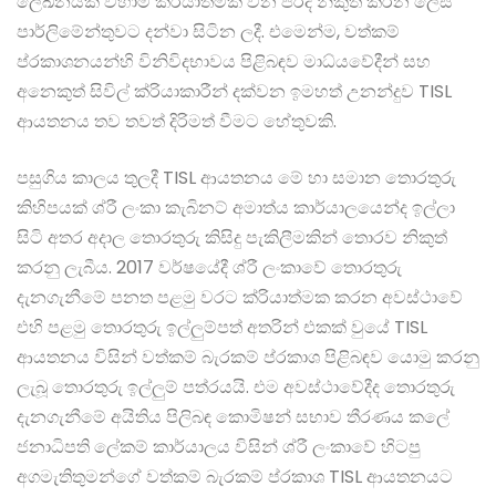
ලේඛනයක් වහාම ක්රියාත්මක වන පරිදි නිකුත් කරන ලෙස
පාර්ලිමේන්තුවට දන්වා සිටින ලදී. එමෙන්ම, වත්කම්
ප්රකාශනයන්හි විනිවිදභාවය පිළිබඳව මාධ්යවේදීන් සහ
අනෙකුත් සිවිල් ක්රියාකාරීන් දක්වන ඉමහත් උනන්දුව TISL
ආයතනය තව තවත් දිරිමත් වීමට හේතුවකි.
පසුගිය කාලය තුලදී TISL ආයතනය මේ හා සමාන තොරතුරු
කිහිපයක් ශ්රී ලංකා කැබිනට් අමාත්ය කාර්යාලයෙන්ද ඉල්ලා
සිටි අතර අදාල තොරතුරු කිසිදු පැකිලීමකින් තොරව නිකුත්
කරනු ලැබීය. 2017 වර්ෂයේදී ශ්රී ලංකාවේ තොරතුරු
දැනගැනීමේ පනත පළමු වරට ක්රියාත්මක කරන අවස්ථාවේ
එහි පළමු තොරතුරු ඉල්ලුම්පත් අතරින් එකක් වුයේ TISL
ආයතනය විසින් වත්කම් බැරකම් ප්රකාශ පිළිබඳව යොමු කරනු
ලැබූ තොරතුරු ඉල්ලුම් පත්රයයි. එම අවස්ථාවේදීද තොරතුරු
දැනගැනීමේ අයිතිය පිලිබඳ කොමිෂන් සභාව තීරණය කලේ
ජනාධිපති ලේකම් කාර්යාලය විසින් ශ්රී ලංකාවේ හිටපු
අගමැතිතුමන්ගේ වත්කම් බැරකම් ප්රකාශ TISL ආයතනයට