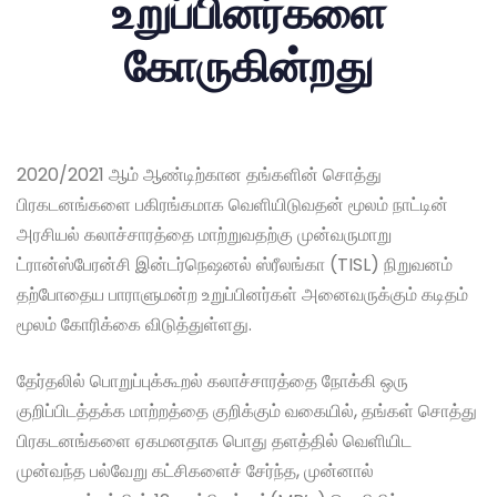
உறுப்பினர்களை
கோருகின்றது
2020/2021 ஆம் ஆண்டிற்கான தங்களின் சொத்து
பிரகடனங்களை பகிரங்கமாக வெளியிடுவதன் மூலம் நாட்டின்
அரசியல் கலாச்சாரத்தை மாற்றுவதற்கு முன்வருமாறு
ட்ரான்ஸ்பேரன்சி இன்டர்நெஷனல் ஸ்ரீலங்கா (TISL) நிறுவனம்
தற்போதைய பாராளுமன்ற உறுப்பினர்கள் அனைவருக்கும் கடிதம்
மூலம் கோரிக்கை விடுத்துள்ளது.
தேர்தலில் பொறுப்புக்கூறல் கலாச்சாரத்தை நோக்கி ஒரு
குறிப்பிடத்தக்க மாற்றத்தை குறிக்கும் வகையில், தங்கள் சொத்து
பிரகடனங்களை ஏகமனதாக பொது தளத்தில் வெளியிட
முன்வந்த பல்வேறு கட்சிகளைச் சேர்ந்த, முன்னால்