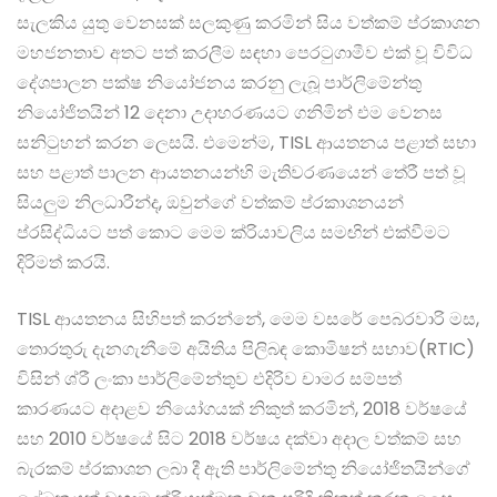
සැලකිය යුතු වෙනසක් සලකුණු කරමින් සිය වත්කම් ප්රකාශන
මහජනතාව අතට පත් කරලීම සඳහා පෙරටුගාමීව එක් වූ විවිධ
දේශපාලන පක්ෂ නියෝජනය කරනු ලැබූ පාර්ලිමේන්තු
නියෝජිතයින් 12 දෙනා උදාහරණයට ගනිමින් එම වෙනස
සනිටුහන් කරන ලෙසයි. එමෙන්ම, TISL ආයතනය පළාත් සභා
සහ පළාත් පාලන ආයතනයන්හි මැතිවරණයෙන් තේරී පත් වූ
සියලුම නිලධාරීන්ද, ඔවුන්ගේ වත්කම් ප්රකාශනයන්
ප්රසිද්ධියට පත් කොට මෙම ක්රියාවලිය සමඟින් එක්වීමට
දිරිමත් කරයි.
TISL ආයතනය සිහිපත් කරන්නේ, මෙම වසරේ පෙබරවාරි මස,
තොරතුරු දැනගැනීමේ අයිතිය පිලිබඳ කොමිෂන් සභාව(RTIC)
විසින් ශ්රී ලංකා පාර්ලිමේන්තුව එදිරිව චාමර සම්පත්
කාරණයට අදාළව නියෝගයක් නිකුත් කරමින්, 2018 වර්ෂයේ
සහ 2010 වර්ෂයේ සිට 2018 වර්ෂය දක්වා අදාල වත්කම් සහ
බැරකම් ප්රකාශන ලබා දී ඇති පාර්ලිමේන්තු නියෝජිතයින්ගේ