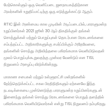
மேற்கொள்ளும் ஒரு வெளிப்படை ஜனநாயகத்திற்கான
அவர்களின் உறுதிப்பாட்டிற்கு ஒரு எடுத்துக்காட்டு ஆகும்.
RTIC இன் அண்மைய கால முடிவின் அடிப்படையில், பாராளுமன்ற
உறுப்பினர்கள் 2021 ஜூன் 30 ஆம் திகதிக்குள் தங்கள்
சொத்துக்கள் மற்றும் பொறுப்புகள் தொடர்பான பிரகடனங்களை
சம்பந்தப்பட்ட அதிகாரிகளுக்கு சமர்ப்பிக்கும் அதேவேளை,
தங்களின் சொத்து அறிவித்தலை பகிரங்கமாக வெளியிடுவதன்
மூலம் பொறுப்புக்கூறுவதற்கு முன்வர வேண்டும் என TISL
நிறுவனம் அழைப்பு விடுக்கின்றது.
மாகாண சபைகள் மற்றும் உள்ளூராட்சி மன்றங்களில்
தேர்ந்தெடுக்கப்பட்ட சகல பிரதிநிதிகளும் ஏற்கனவே இந்த
நடவடிக்கையை முன்னெடுத்த பாராளுமன்ற உறுப்பினர்களுடன்
இணைந்து தங்கள் சொத்து பிரகடனங்களை பொதுத் தளத்தில்
பகிரங்கமாக வெளியிடுவார்கள் என்று TISL நிறுவனம் நம்புகிறது.