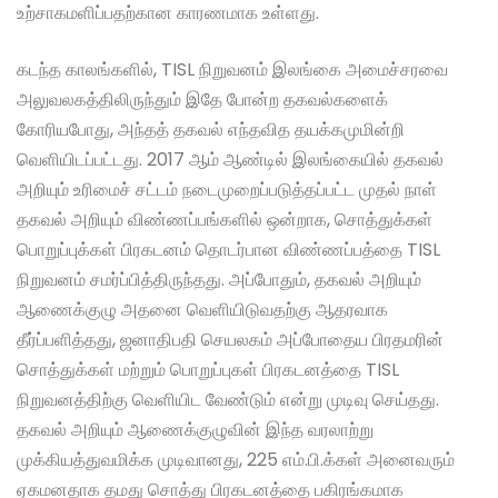
உற்சாகமளிப்பதற்கான காரணமாக உள்ளது.
கடந்த காலங்களில், TISL நிறுவனம் இலங்கை அமைச்சரவை
அலுவலகத்திலிருந்தும் இதே போன்ற தகவல்களைக்
கோரியபோது, அந்தத் தகவல் எந்தவித தயக்கமுமின்றி
வெளியிடப்பட்டது. 2017 ஆம் ஆண்டில் இலங்கையில் தகவல்
அறியும் உரிமைச் சட்டம் நடைமுறைப்படுத்தப்பட்ட முதல் நாள்
தகவல் அறியும் விண்ணப்பங்களில் ஒன்றாக, சொத்துக்கள்
பொறுப்புக்கள் பிரகடனம் தொடர்பான விண்ணப்பத்தை TISL
நிறுவனம் சமர்ப்பித்திருந்தது. அப்போதும், தகவல் அறியும்
ஆணைக்குழு அதனை வெளியிடுவதற்கு ஆதரவாக
தீர்ப்பளித்தது, ஜனாதிபதி செயலகம் அப்போதைய பிரதமரின்
சொத்துக்கள் மற்றும் பொறுப்புகள் பிரகடனத்தை TISL
நிறுவனத்திற்கு வெளியிட வேண்டும் என்று முடிவு செய்தது.
தகவல் அறியும் ஆணைக்குழுவின் இந்த வரலாற்று
முக்கியத்துவமிக்க முடிவானது, 225 எம்.பி.க்கள் அனைவரும்
ஏகமனதாக தமது சொத்து பிரகடனத்தை பகிரங்கமாக