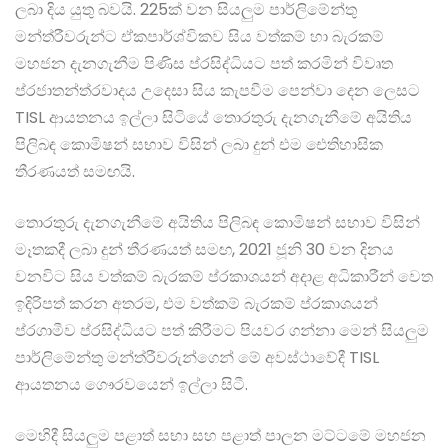
ලබා දිය යුතු බවයි. 225ක් වන සියලුම පාර්ලිමේන්තු
මන්ත්රීවරුන්ට ඒකපාර්ශ්විකව සිය වත්කම් හා බැරකම්
මහජන දැනගැනීම පිණිස ප්රසිද්ධියට පත් කරමින් විවෘත
ප්රජාතන්ත්රවාදය උදෙසා සිය කැපවීම පෙන්වා දෙන ලෙසට
TISL ආයතනය ඉල්ලා සිටියේ තොරතුරු දැනගැනීමේ අයිතිය
පිලිබඳ කොමිෂන් සභාව විසින් ලබා දුන් එම ඓතිහාසික
තීරණයත් සමඟයි.
තොරතුරු දැනගැනීමේ අයිතිය පිලිබඳ කොමිෂන් සභාව විසින්
මෑතකදී ලබා දුන් තීරණයත් සමඟ, 2021 ජූනි 30 වන දිනය
වනවිට සිය වත්කම් බැරකම් ප්රකාශයන් අදාළ අධිකාරීන් වෙත
ඉදිරිපත් කරන අතරම, එම වත්කම් බැරකම් ප්රකාශයන්
ප්රගාමීව ප්රසිද්ධියට පත් කිරීමට පියවර ගන්නා මෙන් සියලුම
පාර්ලිමේන්තු මන්ත්රීවරුන්ගෙන් මේ අවස්ථාවේදී TISL
ආයතනය ගෞරවයෙන් ඉල්ලා සිටී.
මෙහිදී සියලුම පළාත් සභා සහ පළාත් පාලන මට්ටමේ මහජන