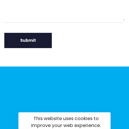
This website uses cookies to
tisrilanka.org | All rights reserved | 2022
improve your web experience.