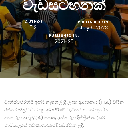
වැඩසටහනක්
AUTHOR
PUBLISHED ON:
TISL
July 5, 2023
PUBLISHED IN:
2021-25
ට්‍රාන්ස්පේරන්සි ඉන්ටනැෂනල් ශ්‍රී ලංකා ආයතනය (TISL) විසින්
රජයේ නිලධාරීන් පුහුණු කිරීමේ වැඩසටහනක් පසුගිය
අඟහරුවාදා (ජූලි 4) පොලොන්නරුව දිස්ත්‍රික් ලේකම්
කාර්යාලයේ ශ්‍රවණාගාරයේදී පවත්වන ලදී.