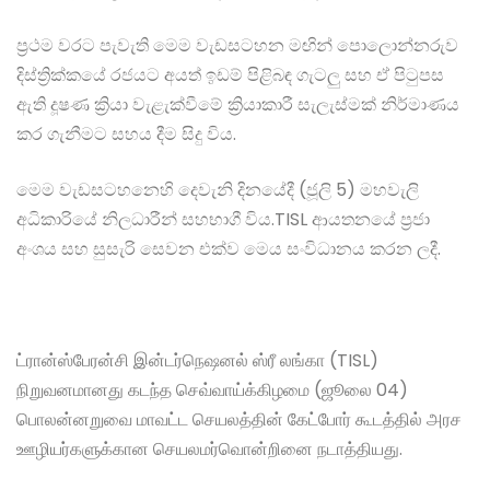
ප්‍රථම වරට පැවැති මෙම වැඩසටහන මඟින් පොලොන්නරුව
දිස්ත්‍රික්කයේ රජයට අයත් ඉඩම් පිළිබඳ ගැටලු සහ ඒ පිටුපස
ඇති දූෂණ ක්‍රියා වැළැක්වීමේ ක්‍රියාකාරී සැලැස්මක් නිර්මාණය
කර ගැනීමට සහය දීම සිදු විය.
මෙම වැඩසටහනෙහි දෙවැනි දිනයේදී (ජූලි 5) මහවැලි
අධිකාරියේ නිලධාරීන් සහභාගී විය.TISL ආයතනයේ ප්‍රජා
අංශය සහ සුසැරි සෙවන එක්ව මෙය සංවිධානය කරන ලදී.
ட்ரான்ஸ்பேரன்சி இன்டர்நெஷனல் ஸ்ரீ லங்கா (TISL)
நிறுவனமானது கடந்த செவ்வாய்க்கிழமை (ஜூலை 04)
பொலன்னறுவை மாவட்ட செயலத்தின் கேட்போர் கூடத்தில் அரச
ஊழியர்களுக்கான செயலமர்வொன்றினை நடாத்தியது.