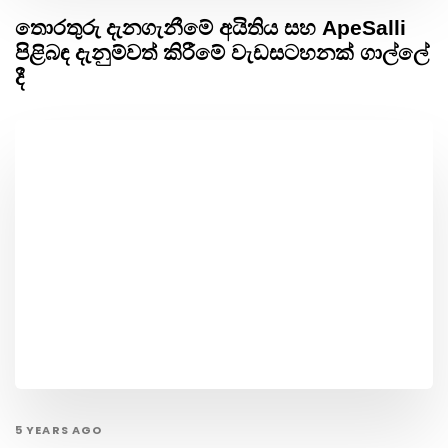
තොරතුරු දැනගැනීමේ අයිතිය සහ ApeSalli
පිළිබඳ දැනුම්වත් කිරීමේ වැඩසටහනක් ගාල්ලේ
දී
5 YEARS AGO