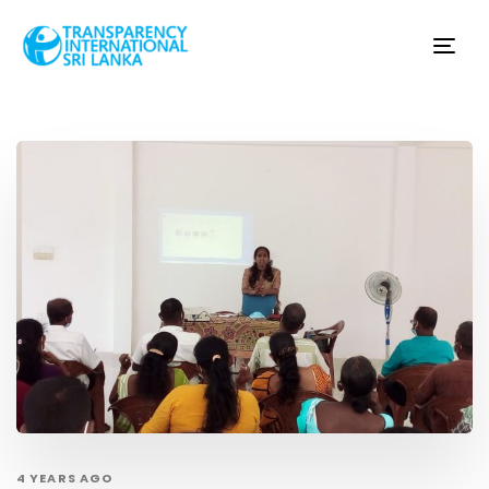
Tog
nav
4 YEARS AGO