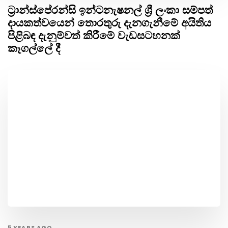
ට්‍රාන්ස්පේරන්සි ඉන්ටනැෂනල් ශ්‍රී ලංකා සම්පත්
දායකත්වයෙන් තොරතුරු දැනගැනීමේ අයිතිය
පිළිබඳ දැනුම්වත් කිරීමේ වැඩසටහනක්
කෑගල්ලේ දී
5 YEARS AGO