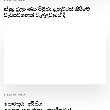
ක්ෂුද්‍ර මූල්‍ය ණය පිළිබඳ දැනුම්වත් කිරීමේ
වැඩසටහනක් වැල්ලවායේ දී
5 YEARS AGO
තොරතුරු අයිතිය
උදෙසා කැපවෙන කොමිසමක්