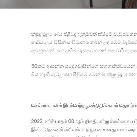
ක්ෂුද්‍ර මූල්‍ය ණය පිළිබඳ දැනුම්වත් කිරීමේ වැඩස
කාර්යාලය විසින් සංවිධානය කරන ලද මෙම වැඩසටහන
වෙනුවෙන් මෙවැනිම වැඩසටහනක් ජනවාරි මාසයේ
50කට ආසන්න ප්‍රදේශවාසීන්ගේ සහභාගිත්වයෙන් පැව
විය හැකි ගැටලු සහ පිළියම් මෙන් ම ක්ෂුද්‍ර මූල්‍
வெல்லவாயவில்
இடம்பெற்ற
நுண்நிதிக்
கடன்
தொடர்
2022 மார்ச் மாதம் 08 ஆம் திகதியன்று வெல்லவாய பி
இன்டர்நெஷனல் ஸ்ரீ லங்கா நிறுவனமானது வளவளரா