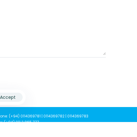
Accept
one: (+94) 0114369781 | 0114369782 | 0114369783
x: (+94) 011 2 865 777
AC HOTLINE (+94) 011 2 866 777
Mail: tisl@tisrilanka.org