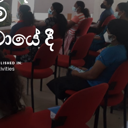
ේ
යේ දී
LISHED IN:
ivities