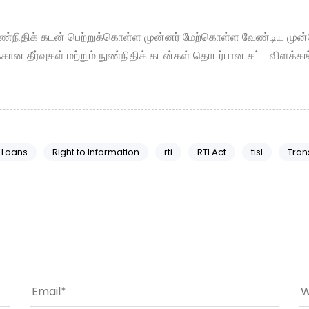
 நுண்நிதிக் கடன் பெற்றுக்கொள்ள முன்னர் மேற்கொள்ள வேண்டிய மு
ுக்கான தீர்வுகள் மற்றும் நுண்நிதிக் கடன்கள் தொடர்பான சட்ட விளக
 Loans
Right to Information
rti
RTI Act
tisl
Tran