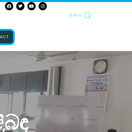
SEARCH
ACT
ළිබඳ