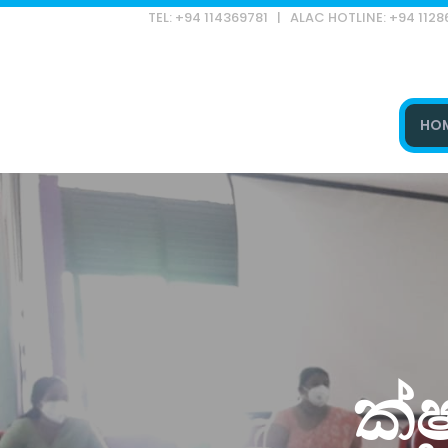
TEL: +94 114369781 | ALAC HOTLINE: +94 112
HO
Type and hit enter
ක්ෂ