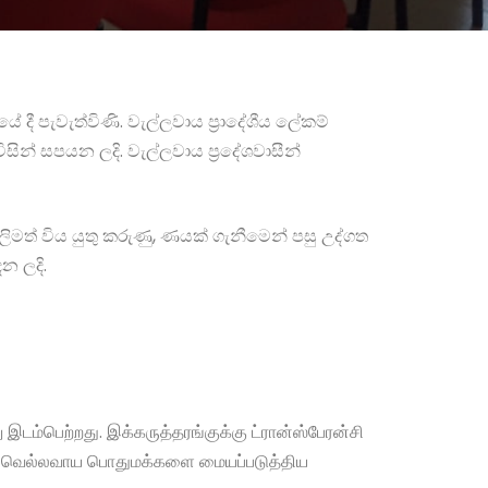
ේ දී පැවැත්විණි. වැල්ලවාය ප්‍රාදේශීය ලේකම්
න් සපයන ලදි. වැල්ලවාය ප්‍රදේශවාසීන්
ිමත් විය යුතු කරුණු, ණයක් ගැනීමෙන් පසු උද්ගත
න ලදි.
டம்பெற்றது. இக்கருத்தரங்குக்கு ட்ரான்ஸ்பேரன்சி
் வெல்லவாய பொதுமக்களை மையப்படுத்திய