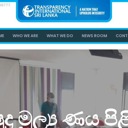
866777
ME
WHO WE ARE
WHAT WE DO
NEWS ROOM
CONT
ුද්‍ර මූල්‍ය ණය පි