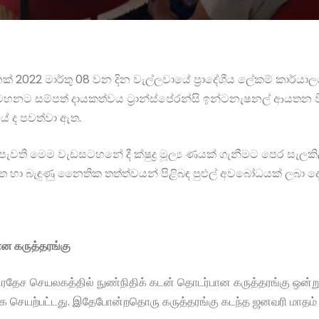
ටහනක් 2022 මාර්තු 08 වන දින වැල්ලවායේ ප්‍රාදේශීය ලේකම් කාර්යාලය
ට සම්පත් දායකත්වය ට්‍රාන්ස්පේරන්සි ඉන්ටනැෂනල් ආයතන විසි
 ද පවත්වා ඇත.
ති මෙම වැඩසටහනේ දී ක්ෂුද්‍ර මූල්‍ය ණයක් ගැනීමට පෙර සැලකිල
ය පනත හා බැඳුණු නෛතික තත්ත්වයන් පිළිබඳ පුළුල් අවබෝධයක් ලබා දෙ
பான
கருத்தரங்கு
ரதேச செயலகத்தில் நுண்நிதிக் கடன் தொடர்பான கருத்தரங்கு ஒன்று இ
க செயற்பட்டது. இதேபோன்றதொரு கருத்தரங்கு கடந்த ஜனவரி மாதம