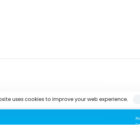
bsite uses cookies to improve your web experience.
Ph
Fa
tisrilanka.org | All rights reserved | 2022
AL
E-