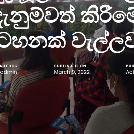
දැනුම්වත් කිරීම
ටහනක් වැල්ලවා
AUTHOR
PUBLISHED ON:
PUB
admin
March 9, 2022
Act