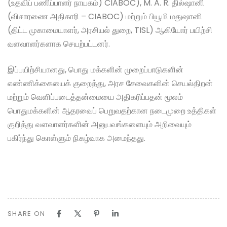
(உதவிப் பணிப்பாளர் நாயகம்) CIABOC), M. A. R. தில்ஷானி
(விசாரணை அதிகாரி – CIABOC) மற்றும் பியூமி மதுஷானி
(திட்ட முகாமையாளர், அரசியல் துறை, TISL) ஆகியோர் பயிற்சி
வளவாளர்களாக செயற்பட்டனர்.
இப்பயிற்சியானது, பொது மக்களின் முறைப்பாடுகளின்
எண்ணிக்கையைக் குறைத்து, அரச சேவைகளின் செயல்திறன்
மற்றும் வெளிப்படைத்தன்மையை அதிகரிப்பதன் மூலம்
பொதுமக்களின் ஆதரவைப் பெறுவதற்கான நடைமுறை உத்திகள்
குறித்து வளவாளர்களின் அனுபவங்களையும் அறிவையும்
பகிர்ந்து கொள்ளும் நிகழ்வாக அமைந்தது.
SHARE ON