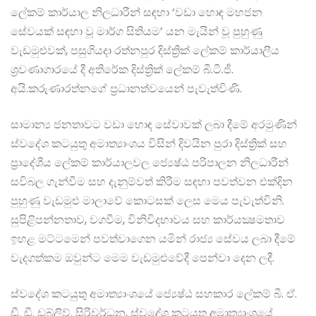
ලේකම් කාර්යාල නිලධාරීන් සඳහා ‘වඩා හොඳ මහජන
සේවයක් සඳහා වූ මාර්ග සිතියම’ යන මැයින් වූ පුහුණු
වැඩමුළුවක්, පසුගියදා රත්නපුර දිස්ත්‍රික් ලේකම් කාර්යාලීය
ශ්‍රවණාගාරයේ දී අතිරේක දිස්ත්‍රික් ලේකම් බී.ටී.ජී.
අයි.කරුණාරත්නගේ ප්‍රධානත්වයෙන් පැවැත්විණි.
සාමාන්‍ය ජනතාවට වඩා හොඳ සේවාවක් ලබා දීමේ අරමුණින්
ස්වදේශ කටයුතු අමාත්‍යාංශය විසින් දිවයින පුරා දිස්ත්‍රික් සහ
ප්‍රාදේශීය ලේකම් කාර්යාලවල ජ්‍යෙෂ්ඨ පරිපාලන නිලධාරීන්
සවිබල ගැන්වීම සහ දැනුම්වත් කිරීම සඳහා පවත්වන එක්දින
පුහුණු වැඩමුළු මාලාවේ කොටසක් ලෙස මෙය පැවැත්විනි.
සුපිළිපන්නතාව, වගවීම, විනිවිදභාවය සහ කාර්යක්‍ෂමතාව
ඉහළ මට්ටමෙන් පවත්වාගෙන යමින් රාජ්‍ය සේවය ලබා දීමේ
වැදගත්කම ඔවුන්ට මෙම වැඩමුළුවේදී පෙන්වා දෙන ලදී.
ස්වදේශ කටයුතු අමාත්‍යාංශයේ ජ්‍යෙෂ්ඨ සහකාර ලේකම් බී. ඒ.
ඩී. ඩී. ඩබ්ලිව්. සිරිවර්ධන, ස්වදේශ කටයුතු අමාත්‍යාංශයේ