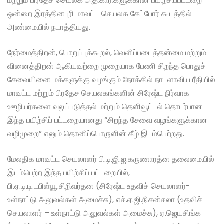
மற்றும் பிரதேச செயலக அதிகாரிகளுக்கான பயிற்சிப்பட்டறை
ஒன்றை இரத்தினபுரி மாவட்ட செயலக கேட்போர் கூடத்தில்
அண்மையில் நடாத்தியது.
நேர்மைத்திறன், பொறுப்புக்கூறல், வெளிப்படைத்தன்மை மற்றும்
வினைத்திறன் ஆகியவற்றை முறையாக பேணி சிறந்த பொதுச்
சேவையினை மக்களுக்கு வழங்கும் நோக்கில் நாடளாவிய ரீதியில்
மாவட்ட மற்றும் பிரதேச செயலகங்களின் சிரேஷ்ட நிர்வாக
ஊழியர்களை வலுப்படுத்தல் மற்றும் தெளிவூட்டல் தொடர்பான
இந்த பயிற்சிப் பட்டறையானது “சிறந்த சேவை வழங்களுக்கான
வழிமுறை” எனும் தொனிப்பொருளின் கீழ் இடம்பெற்றது.
மேலதிக மாவட்ட செயலாளர் பி.டி.ஜி.ஐ.கருணாரத்ன தலைமையில்
இடம்பெற்ற இந்த பயிற்சிப் பட்டறையில்,
பி.ஏ.டி.டி.டபிள்யூ.சிறிவர்தன (சிரேஷ்ட உதவிச் செயலாளர்-
உள்நாட்டு அலுவல்கள் அமைச்சு), எச்.ஏ.ஜி.நிசன்சலா (உதவிச்
செயலாளர் – உள்நாட்டு அலுவல்கள் அமைச்சு), ஏ.ஜெயசிங்க