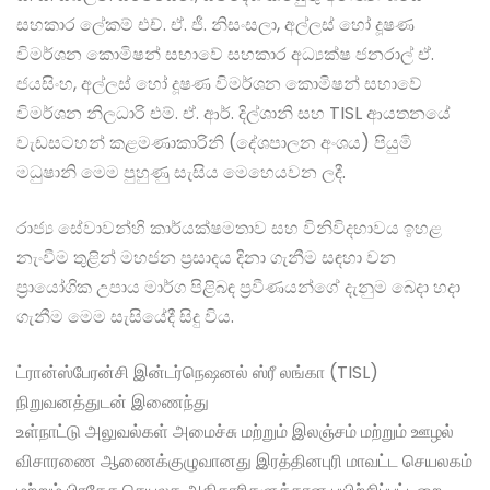
සහකාර ලේකම් එච්. ඒ. ජී. නිසංසලා, අල්ලස් හෝ දූෂණ
විමර්ශන කොමිෂන් සභාවේ සහකාර අධ්‍යක්ෂ ජනරාල් ඒ.
ජයසිංහ, අල්ලස් හෝ දූෂණ විමර්ශන කොමිෂන් සභාවේ
විමර්ශන නිලධාරි එම්. ඒ. ආර්. දිල්ශානි සහ TISL ආයතනයේ
වැඩසටහන් කළමණාකාරිනි (දේශපාලන අංශය) පියුමි
මධුෂානි මෙම පුහුණු සැසිය මෙහෙයවන ලදී.
රාජ්‍ය සේවාවන්හි කාර්යක්ෂමතාව සහ විනිවිදභාවය ඉහළ
නැංවීම තුළින් මහජන ප්‍රසාදය දිනා ගැනීම සඳහා වන
ප්‍රායෝගික උපාය මාර්ග පිළිබඳ ප්‍රවීණයන්ගේ දැනුම බෙදා හදා
ගැනීම මෙම සැසියේදී සිදු විය.
ட்ரான்ஸ்பேரன்சி இன்டர்நெஷனல் ஸ்ரீ லங்கா (TISL)
நிறுவனத்துடன் இணைந்து
உள்நாட்டு அலுவல்கள் அமைச்சு மற்றும் இலஞ்சம் மற்றும் ஊழல்
விசாரணை ஆணைக்குழுவானது இரத்தினபுரி மாவட்ட செயலகம்