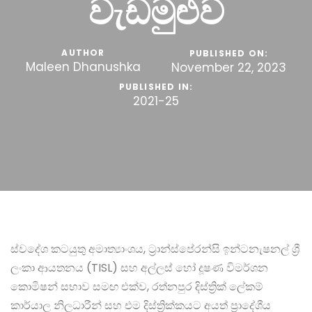
වැඩමුළුව
AUTHOR
PUBLISHED ON:
Maleen Dhanushka
November 22, 2023
PUBLISHED IN:
2021-25
ස්වදේශ කටයුතු අමාත්‍යාංශය, ට්‍රාන්ස්පේරන්සි ඉන්ටනැෂනල් ශ්‍රී
ලංකා ආයතනය (TISL) සහ අල්ලස් හෝ දූෂණ විමර්ශන
කොමිෂන් සභාව සමඟ එක්ව, රත්නපුර දිස්ත්‍රික් ලේකම්
කාර්යාල නිලධාරීන් සහ එම දිස්ත්‍රික්කයට අයත් ප්‍රාදේශීය